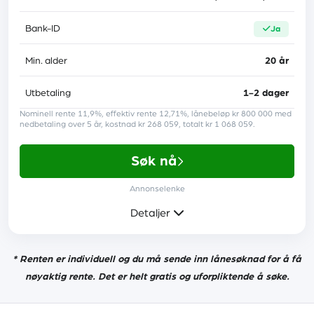
Lånebeskyttelse
nei
Bank-ID
ja
Min. alder
20 år
Krav
Utbetaling
1-2 dager
Nominell rente 11,9%, effektiv rente 12,71%, lånebeløp kr 800 000 med
Minst 20 år
nedbetaling over 5 år, kostnad kr 268 059, totalt kr 1 068 059.
En fast inntekt fra arbeid eller pensjon
Søk nå
Ingen betalingsanmerkninger
Annonselenke
Detaljer
Les anmeldelse
* Renten er individuell og du må sende inn lånesøknad for å få
Mer informasjon
nøyaktig rente. Det er helt gratis og uforpliktende å søke.