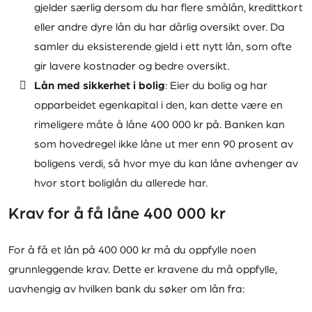
gjelder særlig dersom du har flere smålån, kredittkort
Ingen betalingsanmerkninger
eller andre dyre lån du har dårlig oversikt over. Da
samler du eksisterende gjeld i ett nytt lån, som ofte
Les anmeldelse
gir lavere kostnader og bedre oversikt.
Lån med sikkerhet i bolig
: Eier du bolig og har
opparbeidet egenkapital i den, kan dette være en
rimeligere måte å låne 400 000 kr på. Banken kan
som hovedregel ikke låne ut mer enn 90 prosent av
boligens verdi, så hvor mye du kan låne avhenger av
hvor stort boliglån du allerede har.
Krav for å få låne 400 000 kr
For å få et lån på 400 000 kr må du oppfylle noen
grunnleggende krav. Dette er kravene du må oppfylle,
uavhengig av hvilken bank du søker om lån fra: