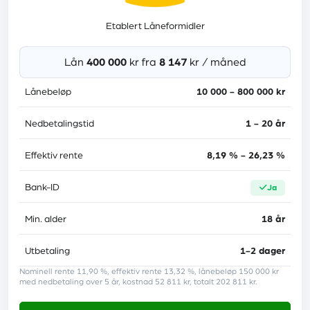
Etablert Låneformidler
Etableringsgebyr
0 kr
Administrasjonsgebyr
0 kr
Lån
400 000
kr fra
8 147
kr / måned
Lånebeløp
Medlåntaker
10 000 - 800 000 kr
ja
Tilknyttede banker
20
Nedbetalingstid
1 - 20 år
Lånebeskyttelse
nei
Effektiv rente
8,19 % - 26,23 %
Trustpilot-score
4.8
Bank-ID
ja
Min. alder
18 år
Krav
Utbetaling
1-2 dager
Nominell rente 11,90 %, effektiv rente 13,32 %, lånebeløp 150 000 kr
med nedbetaling over 5 år, kostnad 52 811 kr, totalt 202 811 kr.
Minst 21 år