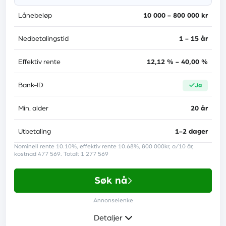
Lånebeløp
10 000 - 800 000 kr
Administrasjonsgebyr
0 kr
Nedbetalingstid
1 - 15 år
Medlåntaker
ja
Effektiv rente
12,12 % - 40,00 %
Tilknyttede banker
17
Bank-ID
Lånebeskyttelse
ja
nei
Trustpilot-score
4.8
Min. alder
20 år
Utbetaling
1-2 dager
Nominell rente 10.10%, effektiv rente 10.68%, 800 000kr, o/10 år,
Krav
kostnad 477 569. Totalt 1 277 569
Søk nå
Minst 21 år
Annonselenke
En fast inntekt fra arbeid eller pensjon
Detaljer