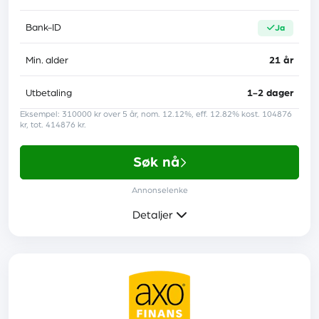
Lånebeskyttelse
nei
Bank-ID
ja
Trustpilot-score
3.3
Min. alder
21 år
Utbetaling
1-2 dager
Krav
Eksempel: 310000 kr over 5 år, nom. 12.12%, eff. 12.82% kost. 104876
kr, tot. 414876 kr.
Minst 20 år
Søk nå
En fast inntekt fra arbeid eller pensjon
Annonselenke
Ingen betalingsanmerkninger
Detaljer
Les anmeldelse
Mer informasjon
Rente
7,00 % - 40,00 %