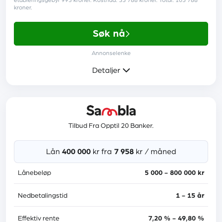
etableringsgebyr 995 kroner. Kostnad: 33 788 kroner. Total: 103 788
Krav
kroner.
Søk nå
Minst 18 år
Annonselenke
En årsinntekt på minst 120 000 kr
Detaljer
Ingen betalingsanmerkninger
Norsk personnummer
Mer informasjon
Bodd i Norge i minimum 3 år
Tilbud Fra Opptil 20 Banker.
Rente
9,79 % - 18,99 %
Lån
400 000
kr fra
7 958
kr / måned
Les anmeldelse
Etableringsgebyr
995 kr
Lånebeløp
5 000 - 800 000 kr
Administrasjonsgebyr
30 kr
Nedbetalingstid
1 - 15 år
Medlåntaker
ja
Effektiv rente
7,20 % - 49,80 %