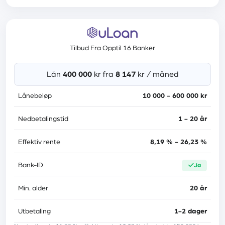
Ingen betalingsanmerkninger
Mer informasjon
Les anmeldelse
Tilbud Fra Opptil 16 Banker
Rente
4,90 % - 24,90 %
Lån
400 000
kr fra
8 147
kr / måned
Etableringsgebyr
0 kr
Lånebeløp
10 000 - 600 000 kr
Administrasjonsgebyr
0 kr
Nedbetalingstid
1 - 20 år
Medlåntaker
ja
Effektiv rente
8,19 % - 26,23 %
Tilknyttede banker
21
Bank-ID
ja
Lånebeskyttelse
nei
Min. alder
20 år
Trustpilot-score
4.8
Utbetaling
1-2 dager