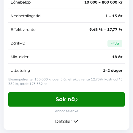
Lånebeløp
10 000 - 800 000 kr
Nedbetalingstid
1 - 15 år
Effektiv rente
9,45 % - 17,77 %
Bank-ID
ja
Min. alder
18 år
Utbetaling
1-2 dager
Eksempelrente: 130 000 kr over 5 år, effektiv rente 12.73%, kostnad 43
382 kr, totalt 173 382 kr.
Søk nå
Annonselenke
Detaljer