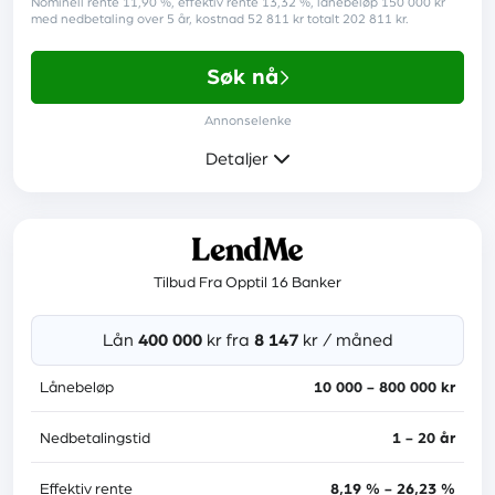
Nominell rente 11,90 %, effektiv rente 13,32 %, lånebeløp 150 000 kr
med nedbetaling over 5 år, kostnad 52 811 kr totalt 202 811 kr.
Krav
Søk nå
Minst 20 år
Annonselenke
En fast inntekt fra arbeid eller pensjon
Detaljer
Les anmeldelse
Mer informasjon
Tilbud Fra Opptil 16 Banker
Rente
6,90 % - 23,40 %
Lån
400 000
kr fra
8 147
kr / måned
Etableringsgebyr
1 990 kr
Lånebeløp
10 000 - 800 000 kr
Administrasjonsgebyr
0 kr
Nedbetalingstid
1 - 20 år
Medlåntaker
ja
Effektiv rente
8,19 % - 26,23 %