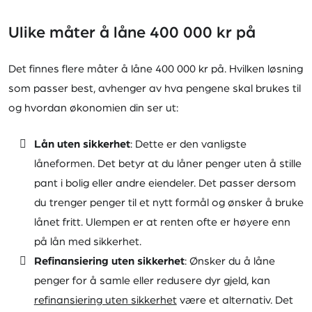
Rente
6,90 % - 23,40 %
Ulike måter å låne 400 000 kr på
Etableringsgebyr
1 990 kr
Administrasjonsgebyr
0 kr
Det finnes flere måter å låne 400 000 kr på. Hvilken løsning
som passer best, avhenger av hva pengene skal brukes til
Medlåntaker
ja
og hvordan økonomien din ser ut:
Tilknyttede banker
16
Lån uten sikkerhet
: Dette er den vanligste
Lånebeskyttelse
nei
låneformen. Det betyr at du låner penger uten å stille
pant i bolig eller andre eiendeler. Det passer dersom
du trenger penger til et nytt formål og ønsker å bruke
Krav
lånet fritt. Ulempen er at renten ofte er høyere enn
på lån med sikkerhet.
Minst 20 år
Refinansiering uten sikkerhet
: Ønsker du å låne
penger for å samle eller redusere dyr gjeld, kan
En fast inntekt fra arbeid eller pensjon
refinansiering uten sikkerhet
være et alternativ. Det