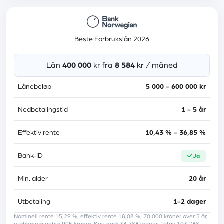
Mer informasjon
Beste Forbrukslån 2026
Rente
7,90 % - 15,69 %
Lån
400 000
kr fra
8 584
kr / måned
Etableringsgebyr
900 kr
Lånebeløp
5 000 - 600 000 kr
Administrasjonsgebyr
45 kr
Nedbetalingstid
1 - 5 år
Medlåntaker
ja
Effektiv rente
10,43 % - 36,85 %
Tilknyttede banker
17
Bank-ID
ja
Lånebeskyttelse
nei
Min. alder
20 år
Trustpilot-score
4.8
Utbetaling
1-2 dager
Nominell rente 15,29 %, effektiv rente 18,08 %, 70 000 kroner over 5 år,