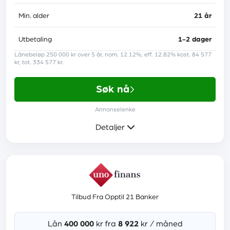
Lånebeskyttelse
nei
Min. alder
21 år
Trustpilot-score
4.7
Utbetaling
1-2 dager
Lånebeløp 250 000 kr over 5 år, nom. 12.12%, eff. 12.82% kost. 84 577
kr, tot. 334 577 kr.
Krav
Søk nå
Minst 18 år
Annonselenke
En årsinntekt på minst 120 000 kr
Detaljer
Les anmeldelse
Mer informasjon
Tilbud Fra Opptil 21 Banker
Rente
7,00 % - 40,00 %
Lån
400 000
kr fra
8 922
kr / måned
Etableringsgebyr
0 kr