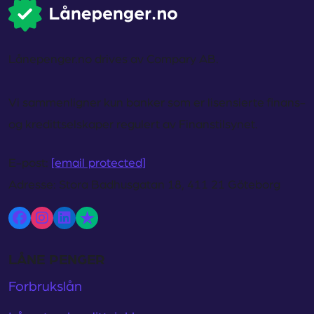
Lånepenger.no drives av Compary AB.
Vi sammenligner kun banker som er lisensierte finans-
og kredittselskaper regulert av Finanstilsynet.
E-post:
[email protected]
Adresse:
Stora Badhusgatan 18, 411 21 Göteborg
LÅNE PENGER
Forbrukslån