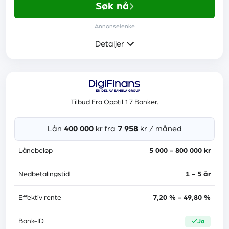
En fast inntekt fra arbeid eller pensjon
Søk nå
Annonselenke
Ingen betalingsanmerkninger
Detaljer
Folkeregistrert i Norge i minst ett år
Mer informasjon
Les anmeldelse
Tilbud Fra Opptil 17 Banker.
Rente
6,90 % - 23,40 %
Lån
400 000
kr fra
7 958
kr / måned
Etableringsgebyr
1 990 kr
Lånebeløp
5 000 - 800 000 kr
Administrasjonsgebyr
0 kr
Nedbetalingstid
1 - 5 år
Medlåntaker
ja
Effektiv rente
7,20 % - 49,80 %
Tilknyttede banker
14
Bank-ID
ja