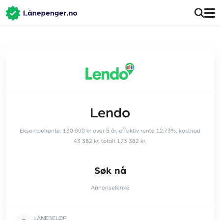
Lendo
Eksempelrente: 130 000 kr over 5 år, effektiv rente 12.73%, kostnad
43 382 kr, totalt 173 382 kr.
Søk nå
Annonselenke
LÅNEBELØP