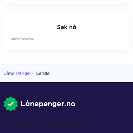
Søk nå
Annonselenke
Låne Penger
Lendo
Lånepenger.no drives av Compary AB.