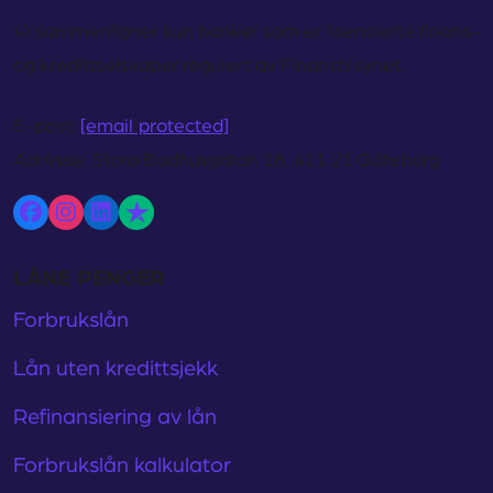
Vi sammenligner kun banker som er lisensierte finans-
og kredittselskaper regulert av Finanstilsynet.
E-post:
[email protected]
Adresse:
Stora Badhusgatan 18, 411 21 Göteborg
LÅNE PENGER
Forbrukslån
Lån uten kredittsjekk
Refinansiering av lån
Forbrukslån kalkulator