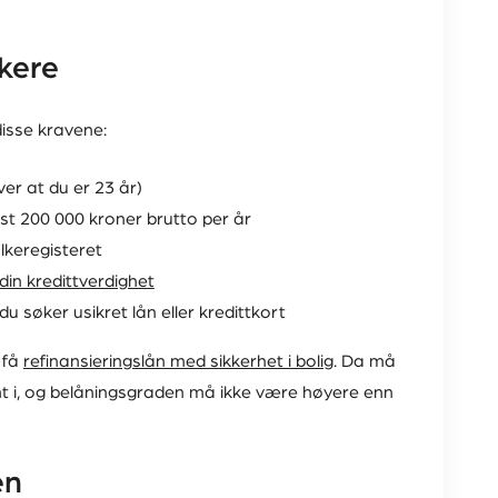
økere
disse kravene:
er at du er 23 år)
st 200 000 kroner brutto per år
olkeregisteret
din kredittverdighet
 søker usikret lån eller kredittkort
 få
refinansieringslån med sikkerhet i bolig
. Da må
nt i, og belåningsgraden må ikke være høyere enn
en