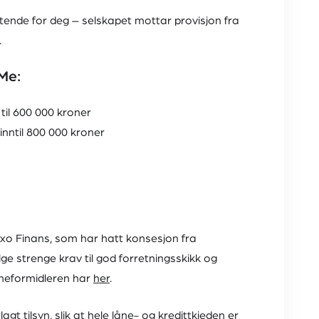
ktende for deg – selskapet mottar provisjon fra
.
dMe:
 til 600 000 kroner
 inntil 800 000 kroner
Axo Finans, som har hatt konsesjon fra
ge strenge krav til god forretningsskikk og
 låneformidleren har
her
.
 tilsyn, slik at hele låne- og kredittkjeden er