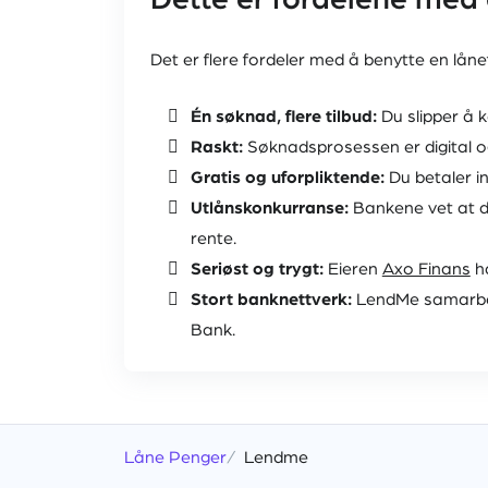
Dette er fordelene me
Det er flere fordeler med å benytte en lå
Én søknad, flere tilbud:
Du slipper å 
Raskt:
Søknadsprosessen er digital 
Gratis og uforpliktende:
Du betaler in
Utlånskonkurranse:
Bankene vet at de
rente.
Seriøst og trygt:
Eieren
Axo Finans
ha
Stort banknettverk:
LendMe samarbei
Bank.
Låne Penger
Lendme