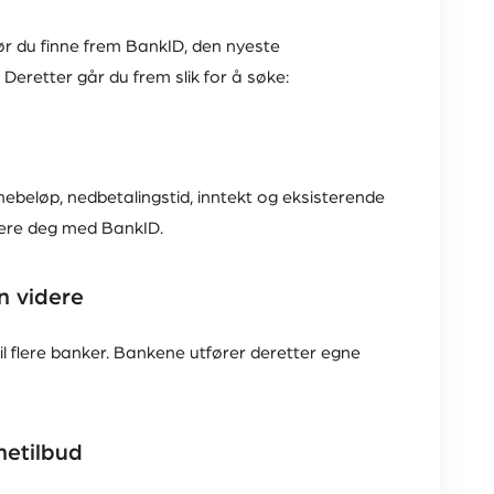
ør du finne frem BankID, den nyeste
 Deretter går du frem slik for å søke:
nebeløp, nedbetalingstid, inntekt og eksisterende
isere deg med BankID.
n videre
l flere banker. Bankene utfører deretter egne
netilbud