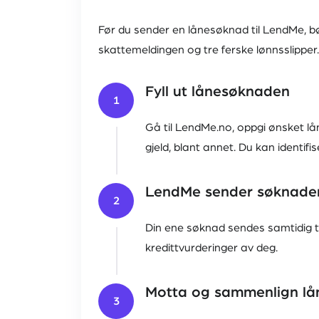
Før du sender en lånesøknad til LendMe, b
skattemeldingen og tre ferske lønnsslipper.
Fyll ut lånesøknaden
1
Gå til LendMe.no, oppgi ønsket lå
gjeld, blant annet. Du kan identif
LendMe sender søknade
2
Din ene søknad sendes samtidig ti
kredittvurderinger av deg.
Motta og sammenlign lå
3