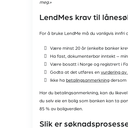
meg.»
LendMes krav til lånes
For å bruke LendMe må du vanligvis innfri 
Være minst 20 år (enkelte banker krev
Ha fast, dokumenterbar inntekt – min
Være bosatt i Norge og registrert i F
Godta at det utføres en
vurdering av 
Ikke ha
betalingsanmerkning
dersom du
Har du betalingsanmerkning, kan du likevel
du selv eie en bolig som banken kan ta pa
85 % av boligverdien.
Slik er søknadsprosess