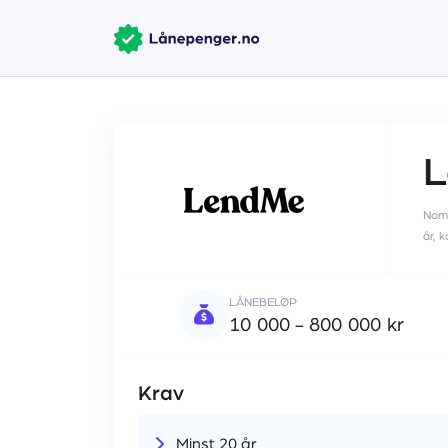
Nomi
år, 
LÅNEBELØP
10 000 - 800 000 kr
Krav
Minst 20 år