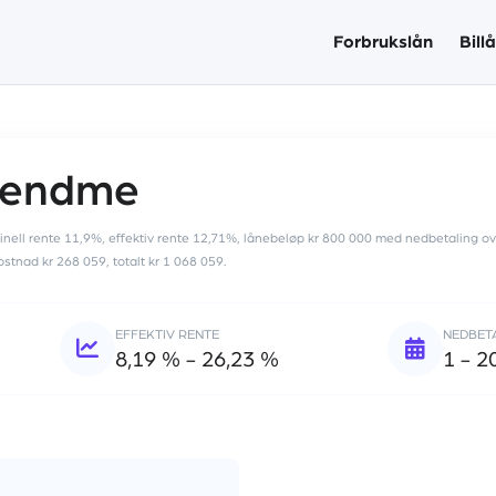
Forbrukslån
Bill
Lendme
nell rente 11,9%, effektiv rente 12,71%, lånebeløp kr 800 000 med nedbetaling ov
kostnad kr 268 059, totalt kr 1 068 059.
EFFEKTIV RENTE
NEDBET
8,19 % - 26,23 %
1 - 2