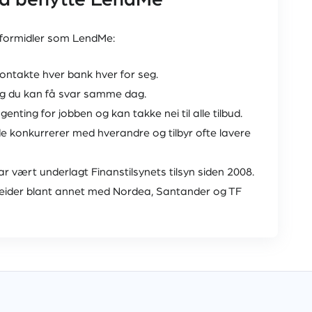
d å benytte LendMe
neformidler som LendMe:
kontakte hver bank hver for seg.
og du kan få svar samme dag.
genting for jobben og kan takke nei til alle tilbud.
 konkurrerer med hverandre og tilbyr ofte lavere
r vært underlagt Finanstilsynets tilsyn siden 2008.
der blant annet med Nordea, Santander og TF