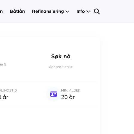
ån
Båtlån
Refinansiering
Info
Søk nå
er 5
Annonselenke
ALINGSTID
MIN. ALDER
0 år
20 år