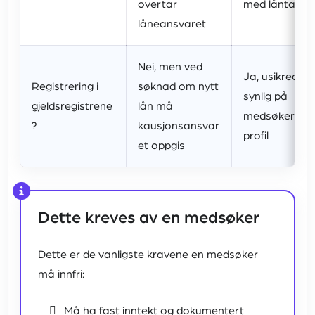
overtar
med låntaker
låneansvaret
Nei, men ved
Ja, usikrede e
Registrering i
søknad om nytt
synlig på
gjeldsregistrene
lån må
medsøkerens
?
kausjonsansvar
profil
et oppgis
Dette kreves av en medsøker
Dette er de vanligste kravene en medsøker
må innfri:
Må ha fast inntekt og dokumentert