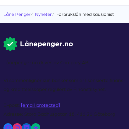
Låne Penger
Nyheter
Forbrukslån med kausjonist
Lånepenger.no drives av Compary AB.
Vi sammenligner kun banker som er lisensierte finans-
og kredittselskaper regulert av Finanstilsynet.
E-post:
[email protected]
Adresse:
Stora Badhusgatan 18, 411 21 Göteborg