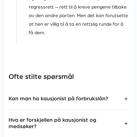
regressrett – rett til å kreve pengene tilbake
av den andre parten. Men det kan forutsette
at hen er villig til å ta en rettslig runde for å
få dem.
Ofte stilte spørsmål
Kan man ha kausjonist på forbrukslån?
Nei, ikke i tradisjonell forstand. En kausjonist benytter
Hva er forskjellen på kausjonist og
vanligvis egen bolig som sikkerhet for
medsøker?
kausjonsansvaret, men forbrukslån er normalt