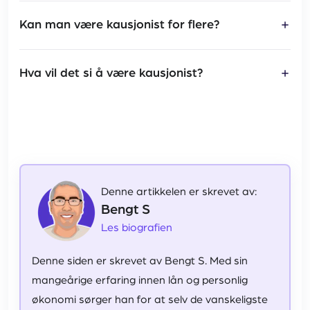
usikrede lån. I stedet kan du benytte en medsøker
En kausjonist garanterer for lånet ved å stille egen
Kan man være kausjonist for flere?
(medlåntaker).
bolig som sikkerhet. En medsøker tar opp lånet
sammen med deg og deler ansvaret for
Ja, du kan kausjonere for flere lån samtidig. Banken
Hva vil det si å være kausjonist?
tilbakebetalingen – uten å stille pant.
avgjør om du kan gjøre dette basert på din egen
betjeningsevne, inntekt og hvor mye gjeld du allerede
En kausjonist garanterer for en annens lån. Hvis
har.
låntakeren ikke kan betale, er kausjonisten ansvarlig
for å dekke gjelden. Kausjon brukes oftest ved
boliglån.
Denne artikkelen er skrevet av:
Bengt S
Les biografien
Denne siden er skrevet av Bengt S. Med sin
mangeårige erfaring innen lån og personlig
økonomi sørger han for at selv de vanskeligste