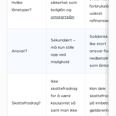
Hvilke
sikkerhet som
forbrukslån o
lånetyper?
boliglån og
usikret
omstartslån
refinansiering
Solidarisk – h
Sekundært –
like stort
må kun stille
Ansvar?
ansvar for
opp ved
nedbetaling
mislighold
som låntaker
Ikke
skattefradrag
Kan dele
for å være
skattefradrag
Skattefradrag?
kausjonist så
på innbetalte
sant man ikke
gjeldsrenter