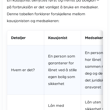
En kausjonist benyttes først og fremst på boliglån –
på forbrukslån er det vanligst å bruke en medsøker.
Denne tabellen forklarer forskjellene mellom
kausjonisten og medsøkeren:
Detaljer
Kausjonist
Medsøker
En person so
En person som
har lånet
garanterer for
sammen med
Hvem er det?
lånet ved å stille
deg og deler
egen bolig som
det juridiske
sikkerhet
ansvaret
Lån uten
Lån med
sikkerhet som