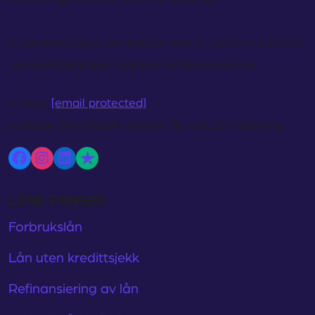
Vi sammenligner kun banker som er lisensierte finans-
og kredittselskaper regulert av Finanstilsynet.
E-post:
[email protected]
Adresse:
Stora Badhusgatan 18, 411 21 Göteborg
LÅNE PENGER
Forbrukslån
Lån uten kredittsjekk
Refinansiering av lån