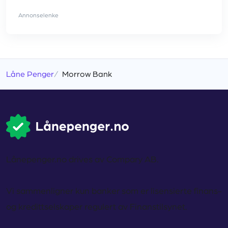
Annonselenke
Låne Penger
Morrow Bank
Lånepenger.no drives av Compary AB.
Vi sammenligner kun banker som er lisensierte finans-
og kredittselskaper regulert av Finanstilsynet.