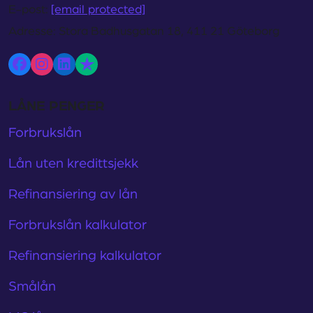
E-post:
[email protected]
Adresse:
Stora Badhusgatan 18, 411 21 Göteborg
LÅNE PENGER
Forbrukslån
Lån uten kredittsjekk
Refinansiering av lån
Forbrukslån kalkulator
Refinansiering kalkulator
Smålån