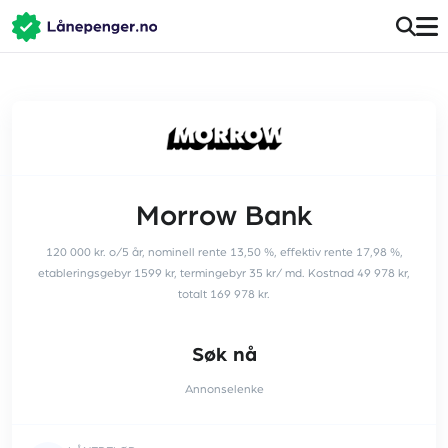
Morrow Bank
120 000 kr. o/5 år, nominell rente 13,50 %, effektiv rente 17,98 %,
etableringsgebyr 1599 kr, termingebyr 35 kr/ md. Kostnad 49 978 kr,
totalt 169 978 kr.
Søk nå
Annonselenke